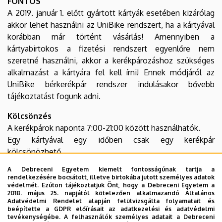
FONTOS
A 2019. január 1. előtt gyártott kártyák esetében kizárólag
akkor lehet használni az UniBike rendszert, ha a kártyával
korábban már történt vásárlás! Amennyiben a
kártyabirtokos a fizetési rendszert egyenlőre nem
szeretné használni, akkor a kerékpározáshoz szükséges
alkalmazást a kártyára fel kell írni! Ennek módjáról az
UniBike bérkerékpár rendszer indulásakor bővebb
tájékoztatást fogunk adni.
Kölcsönzés
A kerékpárok naponta 7:00-21:00 között használhatók.
Egy kártyával egy időben csak egy kerékpár
kölcsönözhető.
A Debreceni Egyetem kiemelt fontosságúnak tartja a
Használati díjszabás
rendelkezésére bocsátott, illetve birtokába jutott személyes adatok
védelmét. Ezúton tájékoztatjuk Önt, hogy a Debreceni Egyetem a
30 percig: INGYENES
2018. május 25. napjától kötelezően alkalmazandó Általános
Adatvédelmi Rendelet alapján felülvizsgálta folyamatait és
Minden további megkezdett fél óra: 200Ft
beépítette a GDPR előírásait az adatkezelési és adatvédelmi
tevékenységébe. A felhasználók személyes adatait a Debreceni