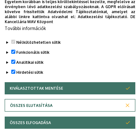
Egyetem korábban is teljes körültekintéssel kezelte, megfelelve az
érvényben lévő adatkezelési szabályozásoknak. A GDPR előírásait
Az UniBike kerékpár első használata előtt érdemes
követve frissítettük Adatvédelmi Tájékoztatónkat, amelyet az
elolvasni a
tájékoztató
t. A rendszer használatával
alábbi linkre kattintva olvashat el:
Adatkezelési tájékoztató.
DE
Kancellária WAV Központ
kapcsolatos kérdéssel bizalommal fordulhatnak az
További információk
UniBike Ügyfélszolgálatához
e-mailben
, vagy az alábbi
telefonszámon: +36 30 197 2462
Nélkülözhetetlen sütik
Legutóbbi frissítés:
2023. 04. 18. 15:22
Funkcionális sütik
Analitikai sütik
Hirdetési sütik
KIVÁLASZTOTTAK MENTÉSE
WITHDRAW CONSENT
Adatvédelem
Adatvédelem
ÖSSZES ELUTASÍTÁSA
Technikai információk
ÖSSZES ELFOGADÁSA
Szerzői jog &másolat; @év @szervezet @verzió