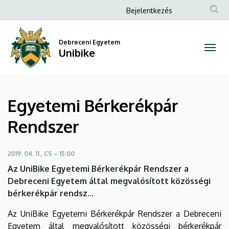
Egyetemi
Ugrás
Anonim
Bejelentkezés
a
Felhasználói
Bérkerékpár
tartalomra
fiók
Debreceni Egyetem
Rendszer
Unibike
menüje
|
Unibike
Egyetemi Bérkerékpár
Rendszer
2019. 04. 11., CS – 15:00
Az UniBike Egyetemi Bérkerékpár Rendszer a
Debreceni Egyetem által megvalósított közösségi
bérkerékpár rendsz...
Az UniBike Egyetemi Bérkerékpár Rendszer a Debreceni
Egyetem által megvalósított közösségi bérkerékpár